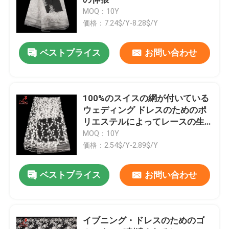
MOQ：10Y
価格：7.24$/Y-8.28$/Y
水溶性のレース
ベストプライス
お問い合わせ
多着色されたレースの生地
束ねられたレースの生地
100%のスイスの網が付いている
ウェディング ドレスのためのポ
リエステルによってレースの生
刺繍されたアップリケ パッチ
地のBussyの刺繍される花のレー
MOQ：10Y
ス
価格：2.54$/Y-2.89$/Y
レースつばのアップリケ
ベストプライス
お問い合わせ
刺繍された網のレースの生地
イブニング・ドレスのためのゴ
3D花のレースの生地