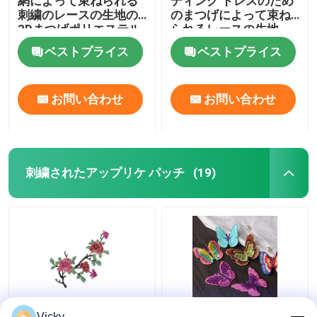
網によって束ねられる
ディング ドレスのため
刺繍のレースの生地の
のまつげによって束ね
3Dまつげポリエステル
られるレースの生地
ヤーン
ベストプライス
ベストプライス
お問い合わせ
お問い合わせ
刺繍されたアップリケ パッチ
(19)
水溶性のかぎ針編み3D
刺繍されたアップリケ
Vicky