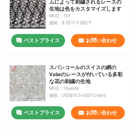
ムによって刺繍されるレースの
生地は色をカスタマイズします
ビーズのレースの生地
MOQ：10Y
価格：8.7$/Y-9.28$/Y
スパンコールのレースの生地
ベストプライス
お問い合わせ
ナイロン レースの生地
スパンコールのスイスの網の
ナイロン レースのトリム
Volieのレースが付いている多彩
な花の刺繍の生地
MOQ：10yards
綿のレースの生地
価格：USD$10.5-USD12/yard
綿のレースのトリム
ベストプライス
お問い合わせ
ポリエステル レース