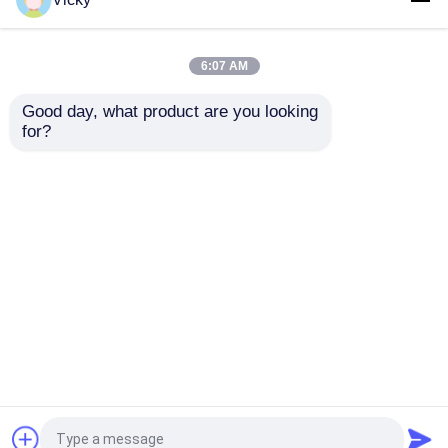
の衣服および服のため
の小さい蝶鉄はカスタ
の花によって刺繍され
マイズされる衣服のた
るアップリケ パッチ
めの布のバッジを修繕
6:07 AM
します
ベストプライス
ベストプライス
Good day, what product are you looking 
for?
お問い合わせ
お問い合わせ
多くを見て下さい
ホーム
企業情報
お問い合わせ
Desktop Site
地図
Privacy Policy
品質
刺繍されたレースの生地
中国工場.Copyright
© 2026 Guangzhou Qiansili Textile Co., Ltd.. All