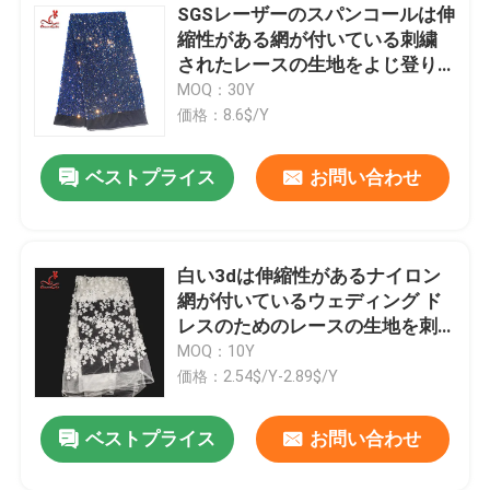
SGSレーザーのスパンコールは伸
縮性がある網が付いている刺繍
死ぬレースの生地
されたレースの生地をよじ登り
ます
MOQ：30Y
Earloopの伸縮性があるコード
価格：8.6$/Y
ベストプライス
お問い合わせ
白い3dは伸縮性があるナイロン
網が付いているウェディング ド
メッセージ
レスのためのレースの生地を刺
折り返しご連絡いたします！
繍しました
MOQ：10Y
価格：2.54$/Y-2.89$/Y
ベストプライス
お問い合わせ