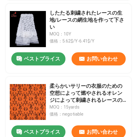
したたる刺繍されたレースの生
地/レースの網生地を作って下さ
い
MOQ：10Y
価格：5.62$/Y-6.41$/Y
送信
ベストプライス
お問い合わせ
柔らかいサリーの衣服のための
空想によって燃やされるオレン
ジによって刺繍されるレースの
生地
MOQ：15yards
価格：negotiable
ベストプライス
お問い合わせ