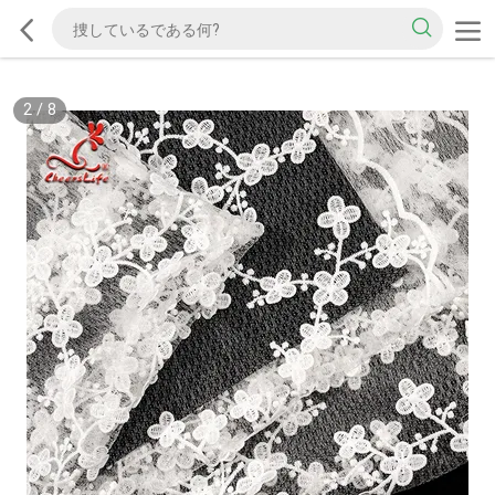
2
/
8