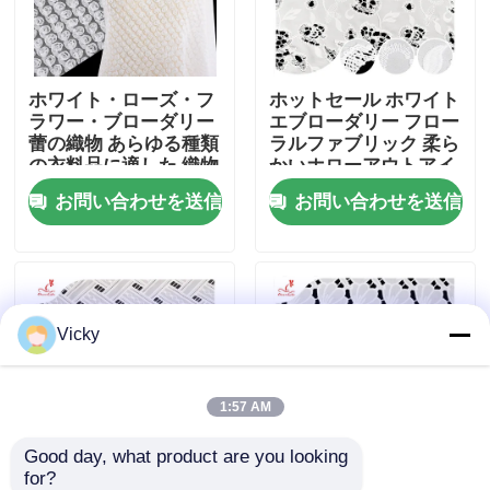
工場旅行
ホワイト・ローズ・フ
ホットセール ホワイト
ラワー・ブローダリー
エブローダリー フロー
品質管理
蕾の織物 あらゆる種類
ラルファブリック 柔ら
の衣料品に適した 織物
かいホローアウトアイ
サポート カスタム
レット ポリエステルエ
お問い合わせを送信
お問い合わせを送信
私達に連絡しなさい
ブローダリーファブリ
ック
引用を要求しなさい
Vicky
Exhibition Information
刺繍されたレースの生地
1:57 AM
Good day, what product are you looking 
刺繍されたレースのトリム
for?
刺さった蕾の布 フラン
コレクション ポリエス