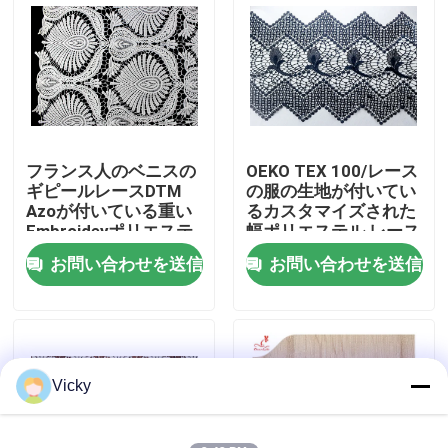
工場旅行
品質管理
フランス人のベニスの
OEKO TEX 100/レース
私達に連絡しなさい
ギピールレースDTM
の服の生地が付いてい
Azoが付いている重い
るカスタマイズされた
Embroideyポリエステ
幅ポリエステル レース
引用を要求しなさい
ル レースの生地は放し
のアフリカのコードの
お問い合わせを送信
お問い合わせを送信
ます
トリム
Exhibition Information
刺繍されたレースの生地
Vicky
刺繍されたレースのトリム