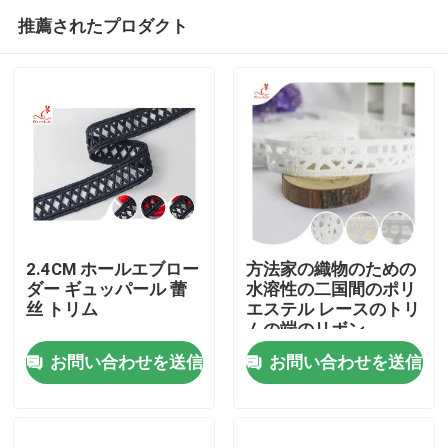
推薦されたプロダクト
2.4CM ホールエブロー
方法家の織物のための
ダー ギュッパール 蕾
水溶性の二国間のポリ
丝 トリム
エステル レースのトリ
家
ムの端のリボン
お問い合わせを送信
お問い合わせを送信
プロダクト
私達について