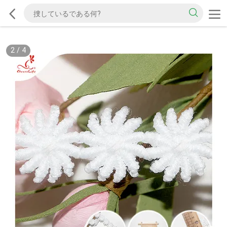
2
/
4