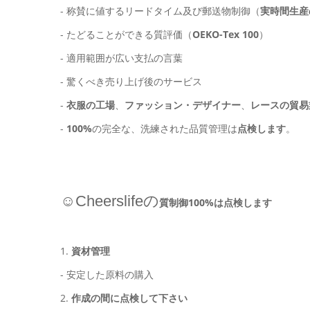
- 称賛に値するリードタイム及び郵送物制御（
実時間生産
- たどることができる質評価（
OEKO-Tex 100
）
- 適用範囲が広い支払の言葉
- 驚くべき売り上げ後のサービス
-
衣服の工場
、
ファッション・デザイナー
、
レースの貿易
-
100%
の完全な、洗練された品質管理は
点検します
。
☺Cheerslifeの
質制御100%は点検します
1.
資材管理
-
安定した原料の購入
2.
作成の間に点検して下さい