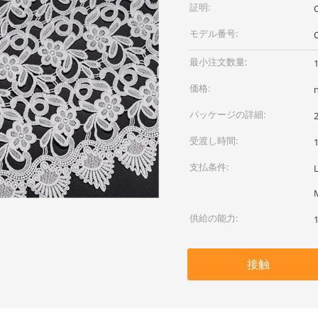
証明:
モデル番号:
最小注文数量:
価格:
パッケージの詳細:
受渡し時間:
支払条件:
供給の能力:
接触