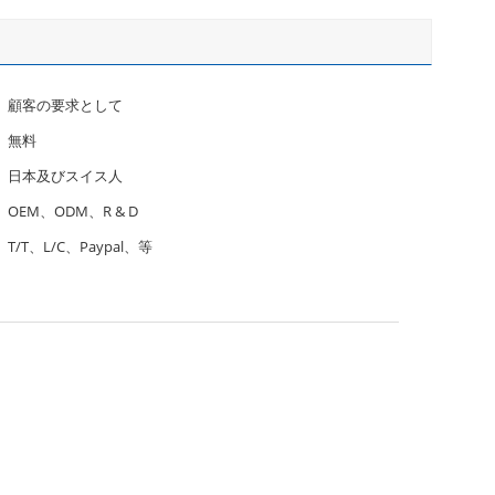
顧客の要求として
無料
日本及びスイス人
OEM、ODM、R & D
T/T、L/C、Paypal、等