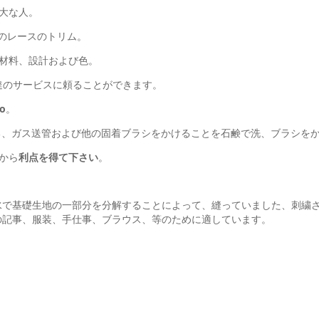
大な人。
のレースのトリム。
材料、設計および色。
達のサービスに頼ることができます。
o
。
る、ガス送管および他の固着ブラシをかけることを石鹸で洗、ブラシを
から
利点を得て下さい
。
水で基礎生地の一部分を分解することによって、縫っていました、刺繍
の記事、服装、手仕事、ブラウス、等のために適しています。