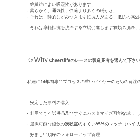
- 綿繊維によい吸湿性があります。
- 柔らかく、通気性、快適より多くの暖かさ。
- それは、静的しがみつきます抵抗力がある、抵抗の高
- それは摩耗抵抗を洗浄する立場促進します衣類の洗浄
☺Why
Cheerslifeのレースの製造業者を選んで下さい
私達に
14年
間専門プロセスの重いバイヤーのための発注
- 安定した原料の購入
- 利用できる試供品及びすぐにカスタマイズ可能な試し（
- 選択可能な複数の
実験室のすくい95%の
マッチ（
ハイ 
- 好ましい順序のフォローアップ管理