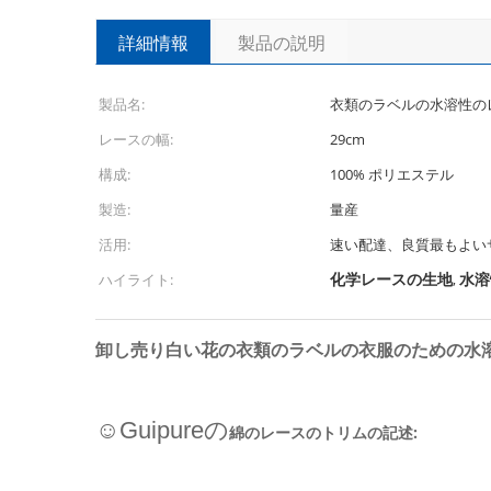
詳細情報
製品の説明
製品名:
衣類のラベルの水溶性の
レースの幅:
29cm
構成:
100% ポリエステル
製造:
量産
活用:
速い配達、良質最もよい
化学レースの生地
水溶
ハイライト:
,
卸し売り白い花の衣類のラベルの衣服のための水
☺Guipureの
綿のレースのトリムの記述: