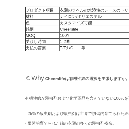
プロダクト項目
衣類のラベルの水溶性のレースのトリ
ナイロン/ポリエステル
材料
カスタマイズ可能
色
銘柄
Cheerslife
MOQ
100Y
受渡し時間
1-2週
支払の言葉
T/T;L/C ......等
☺Why
選択
Cheerslifeは有機性綿の
を主張しますか
有機性綿が殺虫剤および化学薬品を含んでいない100%
-
25%の殺虫剤および殺虫剤は世界で慣習的育てられた
-
慣習的育てられた綿の衣類の多くの殺虫剤残余。