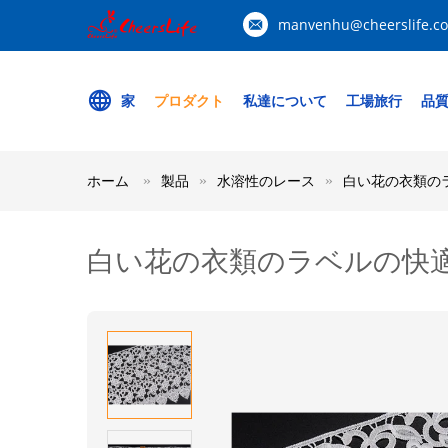
manvenhu@cheerslife.c
家
プロダクト
私達について
工場旅行
品
ホーム
製品
水溶性のレース
白い花の衣類の
白い花の衣類のラベルの快