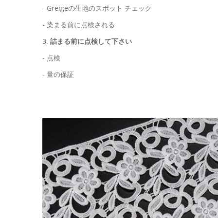
- Greigeの生地の
スポット チェック
- 染まる前に点検される
3.
詰まる前に点検して下さい
-
点検
-
量の保証