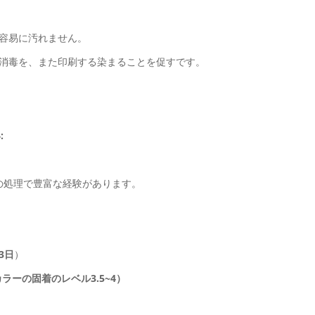
温容易に汚れません。
、消毒を、また印刷する染まることを促すです。
:
の処理で豊富な経験があります。
3日
）
カラーの固着のレベル3.5~4）