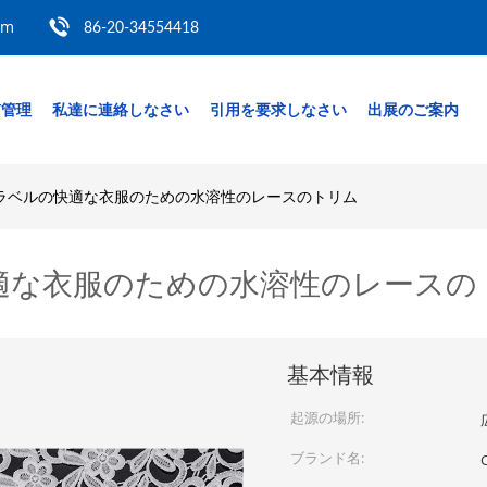
om
86-20-34554418
質管理
私達に連絡しなさい
引用を要求しなさい
出展のご案内
ラベルの快適な衣服のための水溶性のレースのトリム
適な衣服のための水溶性のレースの
基本情報
起源の場所:
ブランド名:
C