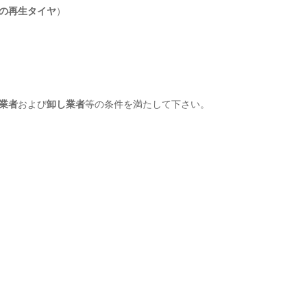
の再生タイヤ
）
業者
および
卸し業者
等の条件を満たして下さい。