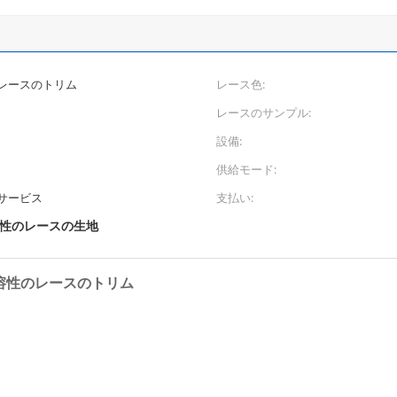
レースのトリム
レース色:
レースのサンプル:
設備:
供給モード:
サービス
支払い:
性のレースの生地
溶性のレースのトリム