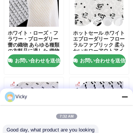
工場旅行
ホワイト・ローズ・フ
ホットセール ホワイト
品質管理
ラワー・ブローダリー
エブローダリー フロー
蕾の織物 あらゆる種類
ラルファブリック 柔ら
の衣料品に適した 織物
かいホローアウトアイ
私達に連絡しなさい
サポート カスタム
レット ポリエステルエ
お問い合わせを送信
お問い合わせを送信
ブローダリーファブリ
ック
引用を要求しなさい
Exhibition Information
Vicky
刺繍されたレースの生地
7:32 AM
刺繍されたレースのトリム
Good day, what product are you looking 