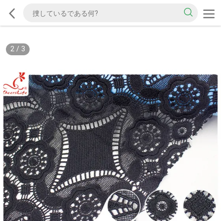
2
/
3