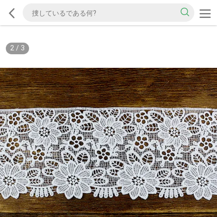
2
/
3