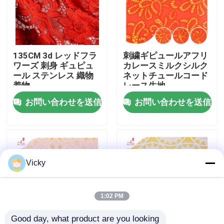
工場旅行
135CM 3d レッドフラ
刺繍ギピュールアフリ
品質管理
ワーズ 刺身 ギュピュ
カレースミルクシルク
ール ステンレス 織物
ネットチュールコード
着物
レース生地
私達に連絡しなさい
お問い合わせを送信
お問い合わせを送信
引用を要求しなさい
Exhibition Information
Vicky
刺繍されたレースの生地
1:02 PM
刺繍されたレースのトリム
Good day, what product are you looking 