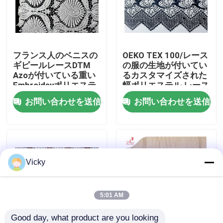
工場旅行
フランス人のベニスの
OEKO TEX 100/レース
品質管理
ギピールレースDTM
の服の生地が付いてい
Azoが付いている重い
るカスタマイズされた
Embroideyポリエステ
幅ポリエステル レース
私達に連絡しなさい
ル レースの生地は放し
のアフリカのコードの
お問い合わせを送信
お問い合わせを送信
ます
トリム
引用を要求しなさい
Exhibition Information
Vicky
刺繍されたレースの生地
5:01 AM
刺繍されたレースのトリム
Good day, what product are you looking 