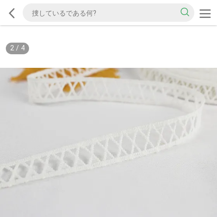
2
/
4