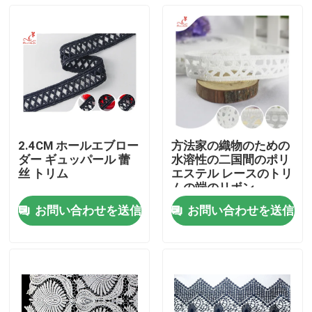
2.4CM ホールエブロー
方法家の織物のための
ダー ギュッパール 蕾
水溶性の二国間のポリ
丝 トリム
エステル レースのトリ
ムの端のリボン
お問い合わせを送信
お問い合わせを送信
家
プロダクト
私達について