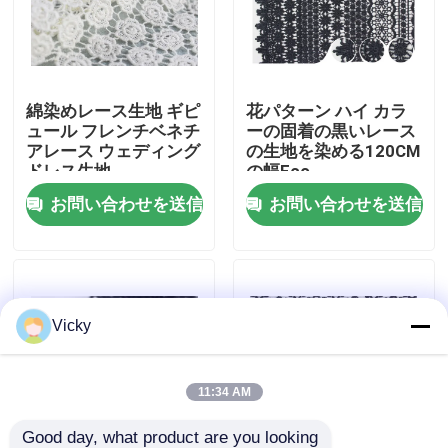
工場旅行
綿染めレース生地 ギピ
花パターン ハイ カラ
品質管理
ュール フレンチベネチ
ーの固着の黒いレース
アレース ウェディング
の生地を染める120CM
ドレス生地
の幅Eco
私達に連絡しなさい
お問い合わせを送信
お問い合わせを送信
引用を要求しなさい
Exhibition Information
Vicky
刺繍されたレースの生地
11:34 AM
刺繍されたレースのトリム
Good day, what product are you looking 