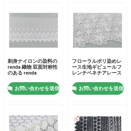
刺身ナイロンの染料の
フローラルポリ染めレ
renda 織物 双面対称性
ース生地ギピュールフ
のある renda
レンチベネチアレース
お問い合わせを送信
お問い合わせを送信
家
プロダクト
私達について