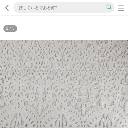
2
/
5