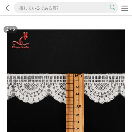
2
/
6