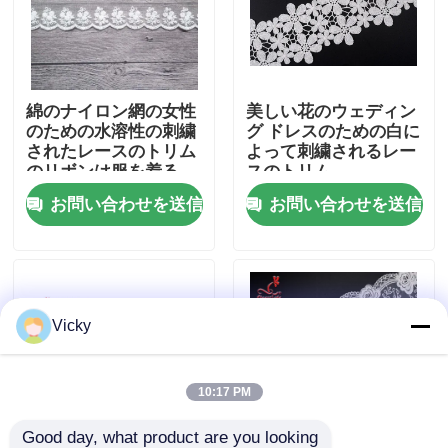
工場旅行
綿のナイロン網の女性
美しい花のウェディン
品質管理
のための水溶性の刺繍
グ ドレスのための白に
されたレースのトリム
よって刺繍されるレー
のリボンは服を着る
スのトリム
私達に連絡しなさい
お問い合わせを送信
お問い合わせを送信
引用を要求しなさい
Exhibition Information
Vicky
刺繍されたレースの生地
10:17 PM
刺繍されたレースのトリム
Good day, what product are you looking 